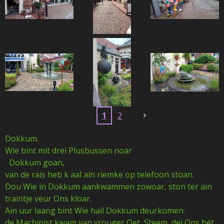
1
2
Dokkum.
Wie bint mit drei Plusbussen noar
Dokkum goan,
van de rais heb k aal ain riemke op telefoon stoan.
Dou Wie in Dokkum aankwammen zowoar, ston ter ain
traintje veur Ons kloar.
Ain uur laang bint Wie hail Dokkum deurkomen.
de Machinist kwam van vrouger Oet Steem ,dei Ons hét