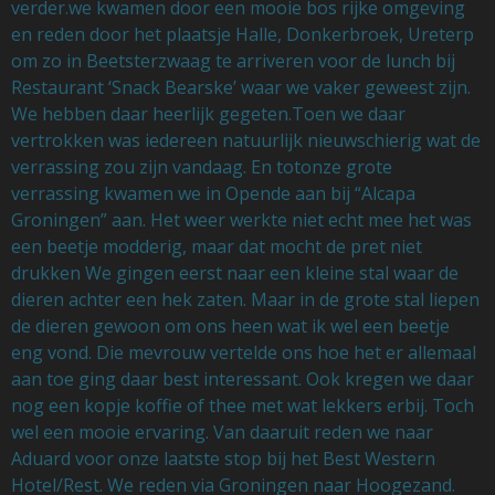
verder.we kwamen door een mooie bos rijke omgeving
en reden door het plaatsje Halle, Donkerbroek, Ureterp
om zo in Beetsterzwaag te arriveren voor de lunch bij
Restaurant ‘Snack Bearske’ waar we vaker geweest zijn.
We hebben daar heerlijk gegeten.Toen we daar
vertrokken was iedereen natuurlijk nieuwschierig wat de
verrassing zou zijn vandaag. En totonze grote
verrassing kwamen we in Opende aan bij “Alcapa
Groningen” aan. Het weer werkte niet echt mee het was
een beetje modderig, maar dat mocht de pret niet
drukken We gingen eerst naar een kleine stal waar de
dieren achter een hek zaten. Maar in de grote stal liepen
de dieren gewoon om ons heen wat ik wel een beetje
eng vond. Die mevrouw vertelde ons hoe het er allemaal
aan toe ging daar best interessant. Ook kregen we daar
nog een kopje koffie of thee met wat lekkers erbij. Toch
wel een mooie ervaring. Van daaruit reden we naar
Aduard voor onze laatste stop bij het Best Western
Hotel/Rest. We reden via Groningen naar Hoogezand.