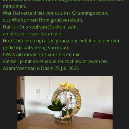
mitnomen.
Wat Hai verteld hét wör dus in t Grunnings doan,
dus Wie konnen Hom goud verstoan.
Hai luit Ons veul van Dokkum zain,
ain mooie rit von élk en ain.
Hou t hén en trugrais is goan,doar heb k in ain eerder
gedichtje aal verslag van doan.
t Was ain mooie rais veur élk en mie,
dat hei je mit de Plusbus ter toch moar evem bie.
Adam Voetman n Daam.25 Juli 2025